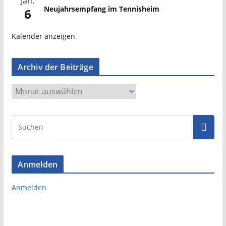
Jan.
Neujahrsempfang im Tennisheim
6
Kalender anzeigen
Archiv der Beiträge
A
r
c
h
i
v
Anmelden
d
e
Anmelden
r
B
e