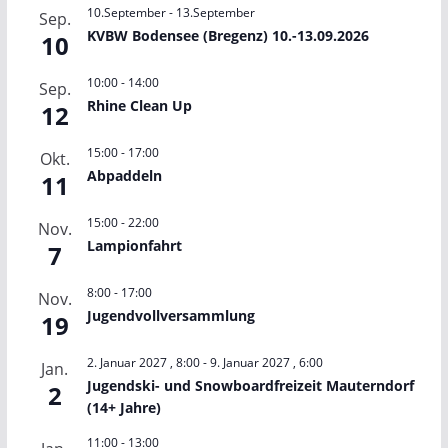
10.September
-
13.September
Sep.
KVBW Bodensee (Bregenz) 10.-13.09.2026
10
10:00
-
14:00
Sep.
Rhine Clean Up
12
15:00
-
17:00
Okt.
Abpaddeln
11
15:00
-
22:00
Nov.
Lampionfahrt
7
8:00
-
17:00
Nov.
Jugendvollversammlung
19
2. Januar 2027 , 8:00
-
9. Januar 2027 , 6:00
Jan.
Jugendski- und Snowboardfreizeit Mauterndorf
2
(14+ Jahre)
11:00
-
13:00