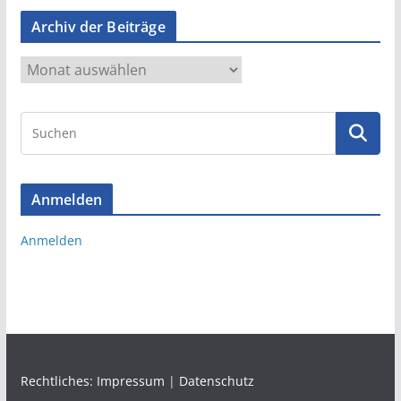
Archiv der Beiträge
A
r
c
h
i
v
Anmelden
d
e
Anmelden
r
B
e
i
t
r
ä
Rechtliches:
Impressum
|
Datenschutz