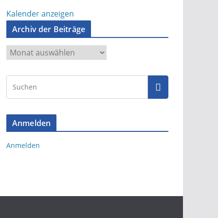
Kalender anzeigen
Archiv der Beiträge
A
r
c
h
i
v
Anmelden
d
e
Anmelden
r
B
e
i
t
r