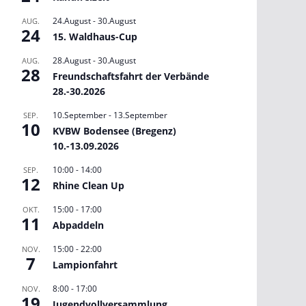
24.August
-
30.August
AUG.
24
15. Waldhaus-Cup
28.August
-
30.August
AUG.
28
Freundschaftsfahrt der Verbände
28.-30.2026
10.September
-
13.September
SEP.
10
KVBW Bodensee (Bregenz)
10.-13.09.2026
10:00
-
14:00
SEP.
12
Rhine Clean Up
15:00
-
17:00
OKT.
11
Abpaddeln
15:00
-
22:00
NOV.
7
Lampionfahrt
8:00
-
17:00
NOV.
19
Jugendvollversammlung