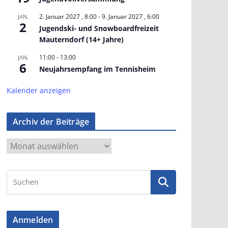
2. Januar 2027 , 8:00
-
9. Januar 2027 , 6:00
JAN.
2
Jugendski- und Snowboardfreizeit
Mauterndorf (14+ Jahre)
11:00
-
13:00
JAN.
6
Neujahrsempfang im Tennisheim
Kalender anzeigen
Archiv der Beiträge
A
r
c
h
i
v
Anmelden
d