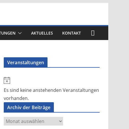
TUNGEN
AKTUELLES
KONTAKT
Veranstaltungen
H
i
Es sind keine anstehenden Veranstaltungen
n
vorhanden.
w
Archiv der Beiträge
e
A
i
r