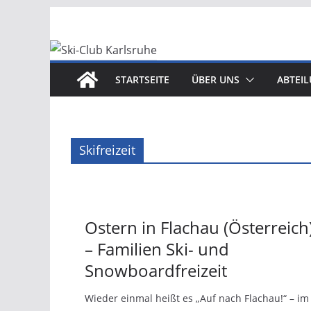
Zum
Inhalt
springen
STARTSEITE
ÜBER UNS
ABTEI
Skifreizeit
Ostern in Flachau (Österreich
– Familien Ski- und
Snowboardfreizeit
Wieder einmal heißt es „Auf nach Flachau!“ – im