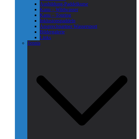
Ausbildung-Paddelkurse
Kanu – Wildwasser
Kanu – Touring
Inklusionspaddeln
Ansprechpartner Wassersport
Bildergalerie
Links
Tennis