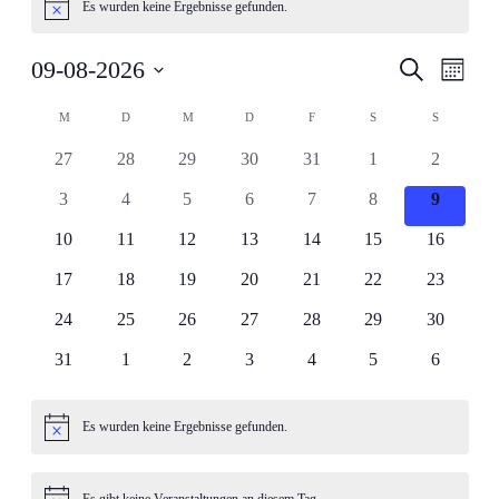
Es wurden keine Ergebnisse gefunden.
Hinweis
Veranstal
Veran
09-08-2026
Suche
Monat
Ansic
Suche
Datum
Navig
Kalender
wählen.
M
MONTAG
D
DIENSTAG
M
MITTWOCH
D
DONNERSTAG
F
FREITAG
S
SAMSTAG
S
SONNTAG
und
von
Ansichten
0
0
0
0
0
0
0
27
28
29
30
31
1
2
Veranstaltungen
Navigati
Veranstaltungen
Veranstaltungen
Veranstaltungen
Veranstaltungen
Veranstaltungen
Veranstaltungen
Veranstal
0
0
0
0
0
0
0
3
4
5
6
7
8
9
Veranstaltungen
Veranstaltungen
Veranstaltungen
Veranstaltungen
Veranstaltungen
Veranstaltungen
Veransta
0
0
0
0
0
0
0
10
11
12
13
14
15
16
Veranstaltungen
Veranstaltungen
Veranstaltungen
Veranstaltungen
Veranstaltungen
Veranstaltungen
Veranstal
0
0
0
0
0
0
0
17
18
19
20
21
22
23
Veranstaltungen
Veranstaltungen
Veranstaltungen
Veranstaltungen
Veranstaltungen
Veranstaltungen
Veranstal
0
0
0
0
0
0
0
24
25
26
27
28
29
30
Veranstaltungen
Veranstaltungen
Veranstaltungen
Veranstaltungen
Veranstaltungen
Veranstaltungen
Veranstal
0
0
0
0
0
0
0
31
1
2
3
4
5
6
Veranstaltungen
Veranstaltungen
Veranstaltungen
Veranstaltungen
Veranstaltungen
Veranstaltungen
Veranstal
Es wurden keine Ergebnisse gefunden.
Hinweis
Es gibt keine Veranstaltungen an diesem Tag.