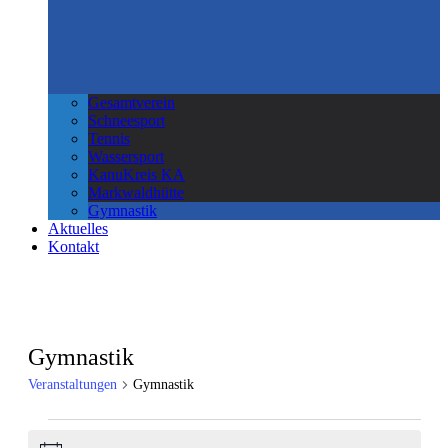
Gesamtverein
Schneesport
Tennis
Wassersport
KanuKreis KA
Markwaldhütte
Gymnastik
Aktuelles
Kontakt
Gymnastik
Veranstaltungen
Gymnastik
Veranstaltungen